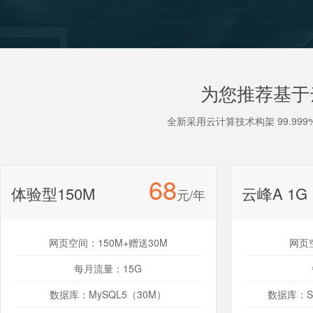
为您推荐基于
全新采用云计算技术构架 99.9
68
体验型150M
云峰A 1G
元/年
网页空间：150M+赠送30M
网页
每月流量：15G
数据库：MySQL5（30M）
数据库：SQ