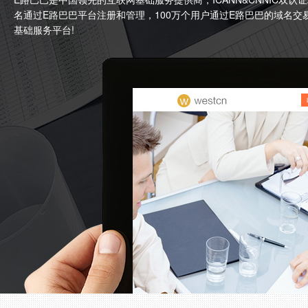
名
通过E路巴巴平台注册和管理，100万个用户通过E路巴巴的域名
基础服务平台!