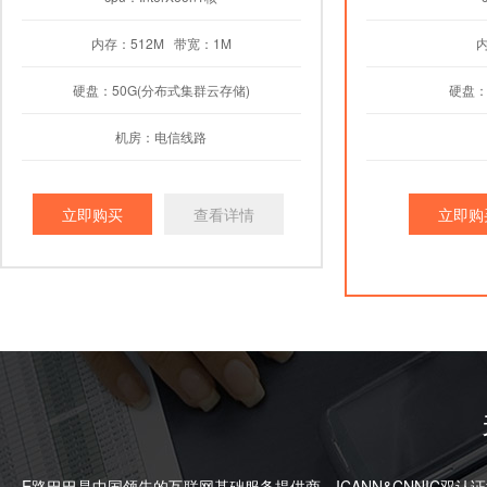
内存：512M 带宽：1M
硬盘：50G(分布式集群云存储)
硬盘：
机房：电信线路
立即购买
查看详情
立即购
E路巴巴是中国领先的互联网基础服务提供商，ICANN&CNNIC双认