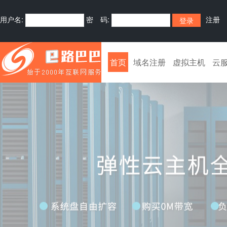
用户名:
密 码:
注册
首页
域名注册
虚拟主机
云