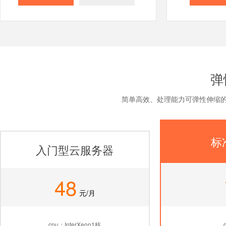
弹
简单高效、处理能力
可弹性伸缩
标
入门型云服务器
48
元/月
cpu：InterXeon1核